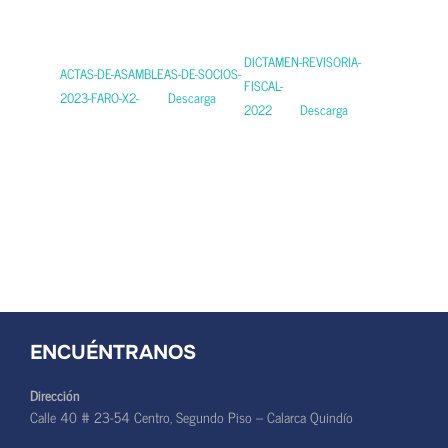
DICTAMEN-REVISORIA-
ACTAS-DE-ASAMBLEAS-DE-SOCIOS-
FISCAL-
2023-FARO-X2-
Descarga
2022
Descarga
ENCUÉNTRANOS
Dirección
Calle 40 # 23-54 Centro, Segundo Piso – Calarca Quindío